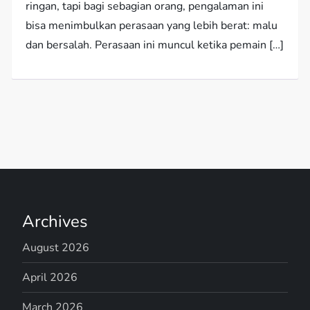
ringan, tapi bagi sebagian orang, pengalaman ini
bisa menimbulkan perasaan yang lebih berat: malu
dan bersalah. Perasaan ini muncul ketika pemain […]
Archives
August 2026
April 2026
March 2026