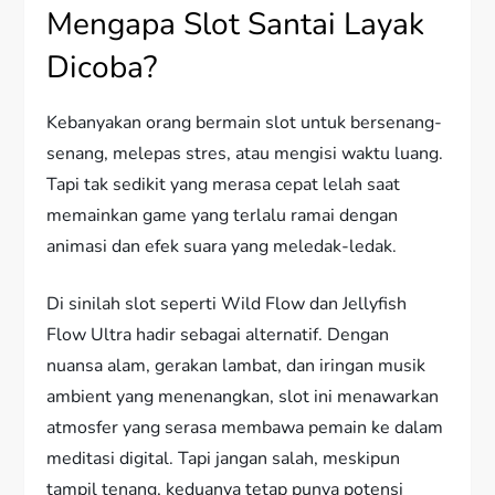
Mengapa Slot Santai Layak
Dicoba?
Kebanyakan orang bermain slot untuk bersenang-
senang, melepas stres, atau mengisi waktu luang.
Tapi tak sedikit yang merasa cepat lelah saat
memainkan game yang terlalu ramai dengan
animasi dan efek suara yang meledak-ledak.
Di sinilah slot seperti Wild Flow dan Jellyfish
Flow Ultra hadir sebagai alternatif. Dengan
nuansa alam, gerakan lambat, dan iringan musik
ambient yang menenangkan, slot ini menawarkan
atmosfer yang serasa membawa pemain ke dalam
meditasi digital. Tapi jangan salah, meskipun
tampil tenang, keduanya tetap punya potensi