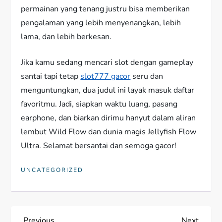
permainan yang tenang justru bisa memberikan
pengalaman yang lebih menyenangkan, lebih
lama, dan lebih berkesan.
Jika kamu sedang mencari slot dengan gameplay
santai tapi tetap
slot777 gacor
seru dan
menguntungkan, dua judul ini layak masuk daftar
favoritmu. Jadi, siapkan waktu luang, pasang
earphone, dan biarkan dirimu hanyut dalam aliran
lembut Wild Flow dan dunia magis Jellyfish Flow
Ultra. Selamat bersantai dan semoga gacor!
UNCATEGORIZED
Previous
Next
Previous
Next